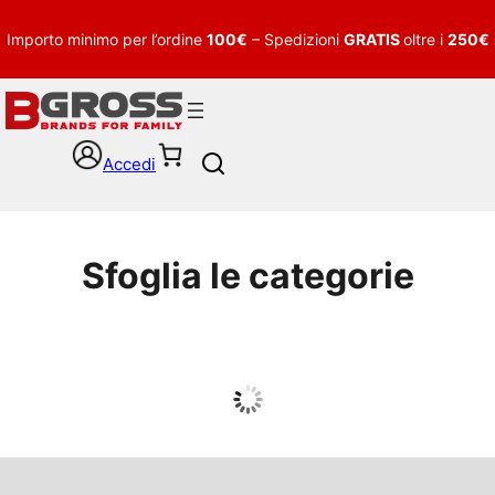
Importo minimo per l’ordine
100€
– Spedizioni
GRATIS
oltre i
250€
Accedi
S
e
a
r
c
Sfoglia le categorie
h
UOMO
Guarda tutto