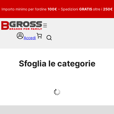
Importo minimo per l’ordine
100€
– Spedizioni
GRATIS
oltre i
250€
Accedi
S
e
a
r
c
Sfoglia le categorie
h
UOMO
Guarda tutto