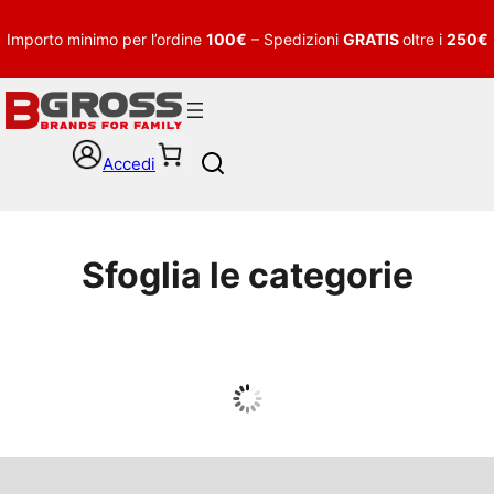
Importo minimo per l’ordine
100€
– Spedizioni
GRATIS
oltre i
250€
Accedi
S
e
a
r
c
Sfoglia le categorie
h
UOMO
Guarda tutto