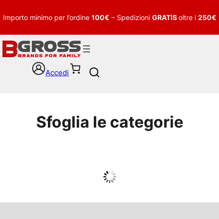
Importo minimo per l’ordine
100€
– Spedizioni
GRATIS
oltre i
250€
Accedi
S
e
a
r
c
Sfoglia le categorie
h
UOMO
Guarda tutto