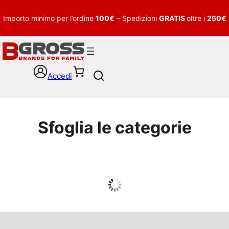
Importo minimo per l’ordine
100€
– Spedizioni
GRATIS
oltre i
250€
Accedi
S
e
a
r
c
Sfoglia le categorie
h
UOMO
Guarda tutto