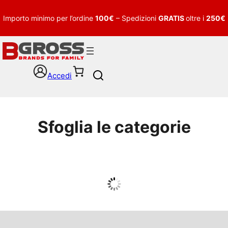
Importo minimo per l’ordine
100€
– Spedizioni
GRATIS
oltre i
250€
Accedi
S
e
a
r
c
Sfoglia le categorie
h
UOMO
Guarda tutto