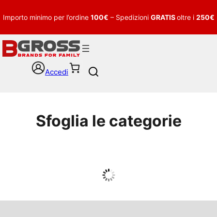
Importo minimo per l’ordine
100€
– Spedizioni
GRATIS
oltre i
250€
Accedi
S
e
a
r
c
Sfoglia le categorie
h
UOMO
Guarda tutto