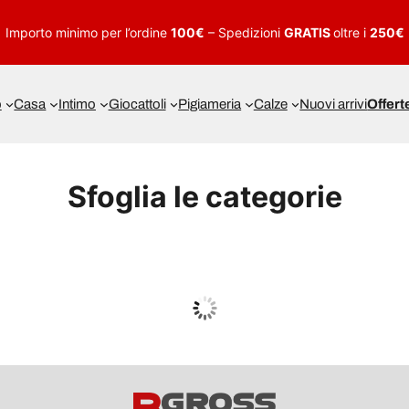
Importo minimo per l’ordine
100€
– Spedizioni
GRATIS
oltre i
250€
o
Casa
Intimo
Giocattoli
Pigiameria
Calze
Nuovi arrivi
Offert
Sfoglia le categorie
UOMO
Guarda tutto