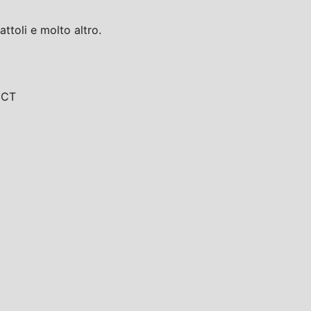
toli e molto altro.
, CT