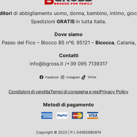
ditori
di abbigliamento uomo, donna, bambino, intimo, giocat
Spedizioni
GRATIS
in tutta Italia.
Dove siamo
a Passo del Fico – Blocco B5 n°6. 95121 –
Bicocca
, Catania
Contatti
info@bgross.it /+39 095 7139317
Facebook
Instagram
TikTok
Condizioni di vendita
Tempi di consegna e resi
Privacy Policy
Metodi di pagamento
Copyright © 2023 | P.I. 04950880874