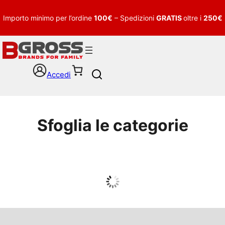
Importo minimo per l’ordine
100€
– Spedizioni
GRATIS
oltre i
250€
Accedi
S
e
a
r
c
Sfoglia le categorie
h
UOMO
Guarda tutto