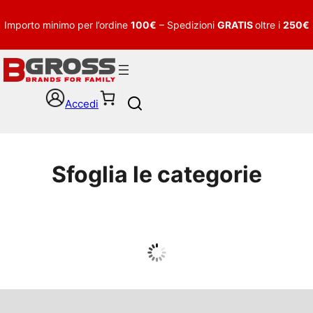
Importo minimo per l’ordine
100€
– Spedizioni
GRATIS
oltre i
250€
Accedi
S
e
a
r
c
Sfoglia le categorie
h
UOMO
Guarda tutto