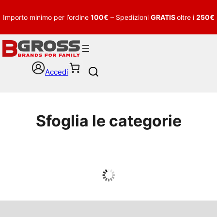
Importo minimo per l’ordine
100€
– Spedizioni
GRATIS
oltre i
250€
Accedi
S
e
a
r
c
Sfoglia le categorie
h
UOMO
Guarda tutto