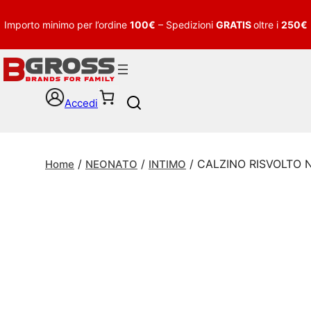
Importo minimo per l’ordine
100€
– Spedizioni
GRATIS
oltre i
250€
Accedi
S
e
a
r
/
/
/ CALZINO RISVOLTO
c
Home
NEONATO
INTIMO
h