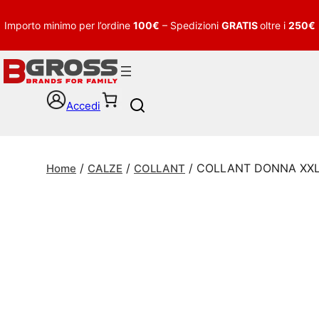
Importo minimo per l’ordine
100€
– Spedizioni
GRATIS
oltre i
250€
Accedi
S
e
a
r
/
/
/ COLLANT DONNA XXL
c
Home
CALZE
COLLANT
h