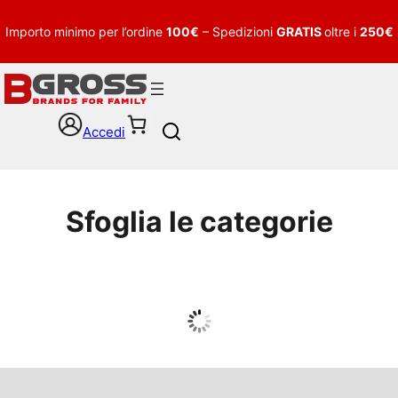
Importo minimo per l’ordine
100€
– Spedizioni
GRATIS
oltre i
250€
Accedi
S
e
a
r
c
Sfoglia le categorie
h
UOMO
Guarda tutto