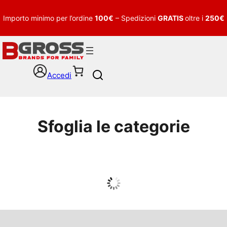
Importo minimo per l’ordine
100€
– Spedizioni
GRATIS
oltre i
250€
Accedi
S
e
a
r
c
Sfoglia le categorie
h
UOMO
Guarda tutto