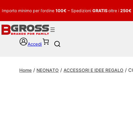
Importo minimo per l’ordine
100€
– Spedizioni
GRATIS
oltre i
250€
Accedi
S
e
a
r
/
/
/ C
c
Home
NEONATO
ACCESSORI E IDEE REGALO
h