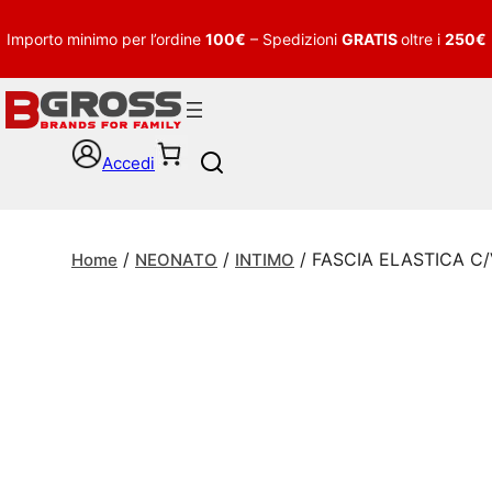
Importo minimo per l’ordine
100€
– Spedizioni
GRATIS
oltre i
250€
Accedi
S
e
a
r
/
/
/ FASCIA ELASTICA C
c
Home
NEONATO
INTIMO
h