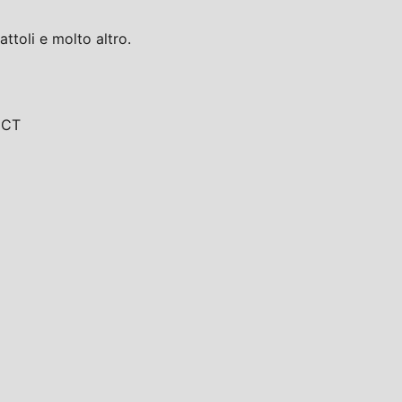
toli e molto altro.
, CT