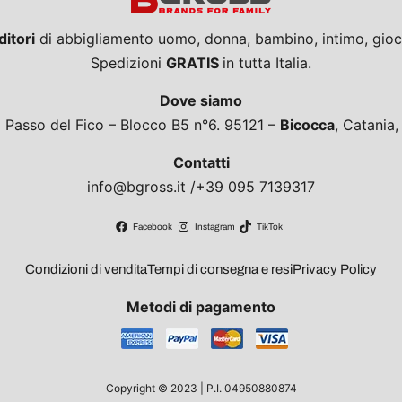
ditori
di abbigliamento uomo, donna, bambino, intimo, giocat
Spedizioni
GRATIS
in tutta Italia.
Dove siamo
a Passo del Fico – Blocco B5 n°6. 95121 –
Bicocca
, Catania
Contatti
info@bgross.it /+39 095 7139317
Facebook
Instagram
TikTok
Condizioni di vendita
Tempi di consegna e resi
Privacy Policy
Metodi di pagamento
Copyright © 2023 | P.I. 04950880874