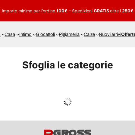
Importo minimo per l’ordine
100€
– Spedizioni
GRATIS
oltre i
250€
o
Casa
Intimo
Giocattoli
Pigiameria
Calze
Nuovi arrivi
Offert
Sfoglia le categorie
UOMO
Guarda tutto