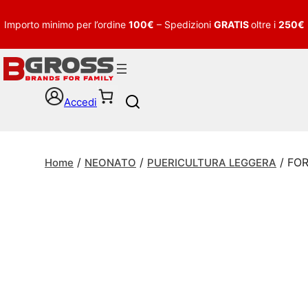
Importo minimo per l’ordine
100€
– Spedizioni
GRATIS
oltre i
250€
Accedi
S
e
a
r
/
/
/ FOR
c
Home
NEONATO
PUERICULTURA LEGGERA
h