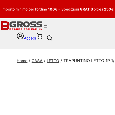
Importo minimo per l’ordine
100€
– Spedizioni
GRATIS
oltre i
250€
Accedi
S
e
a
r
/
/
/ TRAPUNTINO LETTO 1P 1
c
Home
CASA
LETTO
h