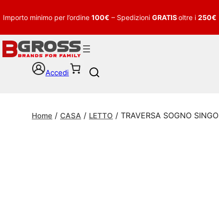
Importo minimo per l’ordine
100€
– Spedizioni
GRATIS
oltre i
250€
Accedi
S
e
a
r
/
/
/ TRAVERSA SOGNO SINGO
c
Home
CASA
LETTO
h