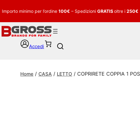
Importo minimo per l’ordine
100€
– Spedizioni
GRATIS
oltre i
250€
Accedi
S
e
a
r
/
/
/ COPRIRETE COPPIA 1 PO
c
Home
CASA
LETTO
h