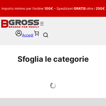
Importo minimo per l’ordine
100€
– Spedizioni
GRATIS
oltre i
250€
Accedi
S
e
a
r
c
Sfoglia le categorie
h
UOMO
Guarda tutto