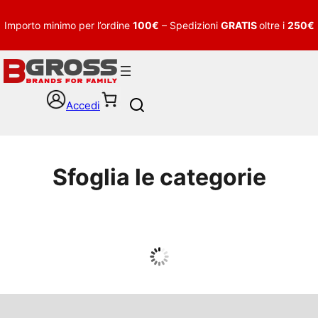
Importo minimo per l’ordine
100€
– Spedizioni
GRATIS
oltre i
250€
Accedi
S
e
a
r
c
Sfoglia le categorie
h
UOMO
Guarda tutto