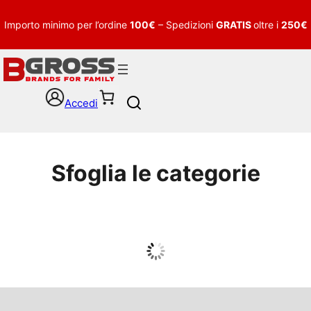
Importo minimo per l’ordine
100€
– Spedizioni
GRATIS
oltre i
250€
Accedi
S
e
a
r
c
Sfoglia le categorie
h
UOMO
Guarda tutto