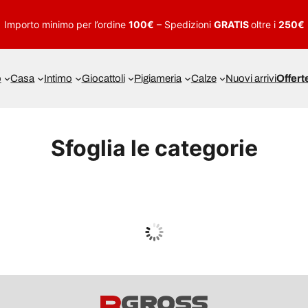
Importo minimo per l’ordine
100€
– Spedizioni
GRATIS
oltre i
250€
o
Casa
Intimo
Giocattoli
Pigiameria
Calze
Nuovi arrivi
Offert
Sfoglia le categorie
UOMO
Guarda tutto