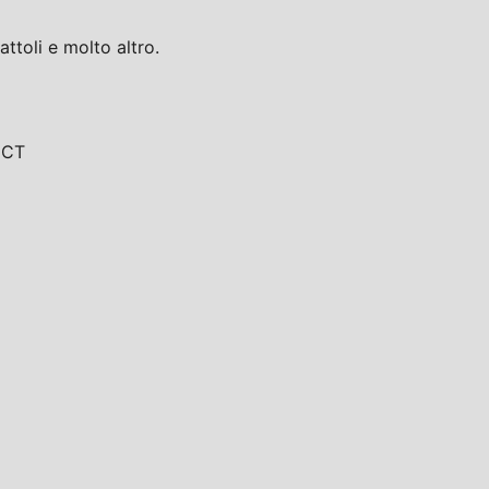
toli e molto altro.
, CT