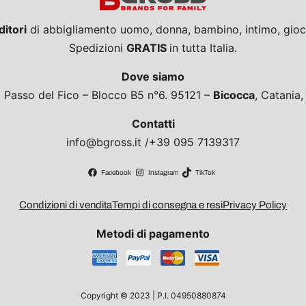
ditori
di abbigliamento uomo, donna, bambino, intimo, giocat
Spedizioni
GRATIS
in tutta Italia.
Dove siamo
a Passo del Fico – Blocco B5 n°6. 95121 –
Bicocca
, Catania
Contatti
info@bgross.it /+39 095 7139317
Facebook
Instagram
TikTok
Condizioni di vendita
Tempi di consegna e resi
Privacy Policy
Metodi di pagamento
Copyright © 2023 | P.I. 04950880874