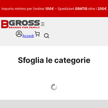
Importo minimo per l’ordine
100€
– Spedizioni
GRATIS
oltre i
250€
Accedi
S
e
a
r
c
Sfoglia le categorie
h
UOMO
Guarda tutto