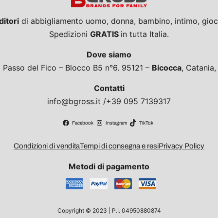
ditori
di abbigliamento uomo, donna, bambino, intimo, giocat
Spedizioni
GRATIS
in tutta Italia.
Dove siamo
a Passo del Fico – Blocco B5 n°6. 95121 –
Bicocca
, Catania
Contatti
info@bgross.it /+39 095 7139317
Facebook
Instagram
TikTok
Condizioni di vendita
Tempi di consegna e resi
Privacy Policy
Metodi di pagamento
Copyright © 2023 | P.I. 04950880874