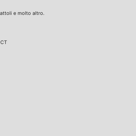
toli e molto altro.
, CT