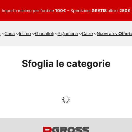
Importo minimo per l’ordine
100€
– Spedizioni
GRATIS
oltre i
250€
o
Casa
Intimo
Giocattoli
Pigiameria
Calze
Nuovi arrivi
Offert
Sfoglia le categorie
UOMO
Guarda tutto