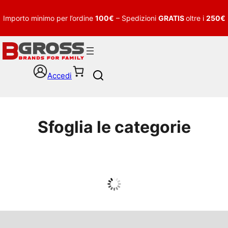
Importo minimo per l’ordine
100€
– Spedizioni
GRATIS
oltre i
250€
Accedi
S
e
a
r
c
Sfoglia le categorie
h
UOMO
Guarda tutto