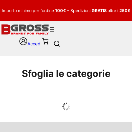
Importo minimo per l’ordine
100€
– Spedizioni
GRATIS
oltre i
250€
Accedi
S
e
a
r
c
Sfoglia le categorie
h
UOMO
Guarda tutto