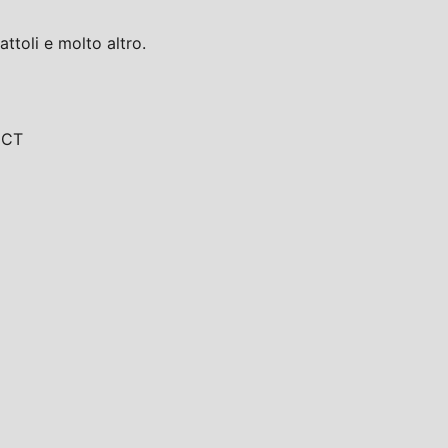
toli e molto altro.
, CT