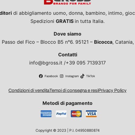
ditori
di abbigliamento uomo, donna, bambino, intimo, giocat
Spedizioni
GRATIS
in tutta Italia.
Dove siamo
a Passo del Fico – Blocco B5 n°6. 95121 –
Bicocca
, Catania
Contatti
info@bgross.it /+39 095 7139317
Facebook
Instagram
TikTok
Condizioni di vendita
Tempi di consegna e resi
Privacy Policy
Metodi di pagamento
Copyright © 2023 | P.I. 04950880874