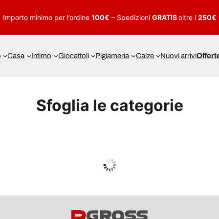
Importo minimo per l’ordine
100€
– Spedizioni
GRATIS
oltre i
250€
o
Casa
Intimo
Giocattoli
Pigiameria
Calze
Nuovi arrivi
Offert
Sfoglia le categorie
UOMO
Guarda tutto