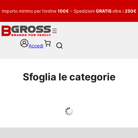
Importo minimo per l’ordine
100€
– Spedizioni
GRATIS
oltre i
250€
Accedi
S
e
a
r
c
Sfoglia le categorie
h
UOMO
Guarda tutto