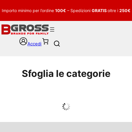
Importo minimo per l’ordine
100€
– Spedizioni
GRATIS
oltre i
250€
Accedi
S
e
a
r
c
Sfoglia le categorie
h
UOMO
Guarda tutto