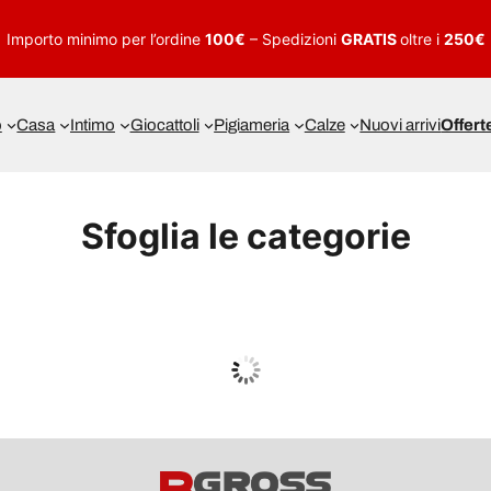
Importo minimo per l’ordine
100€
– Spedizioni
GRATIS
oltre i
250€
o
Casa
Intimo
Giocattoli
Pigiameria
Calze
Nuovi arrivi
Offert
Sfoglia le categorie
UOMO
Guarda tutto