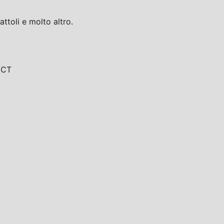
toli e molto altro.
, CT