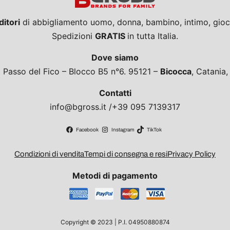
ditori
di abbigliamento uomo, donna, bambino, intimo, giocat
Spedizioni
GRATIS
in tutta Italia.
Dove siamo
a Passo del Fico – Blocco B5 n°6. 95121 –
Bicocca
, Catania
Contatti
info@bgross.it /+39 095 7139317
Facebook
Instagram
TikTok
Condizioni di vendita
Tempi di consegna e resi
Privacy Policy
Metodi di pagamento
Copyright © 2023 | P.I. 04950880874