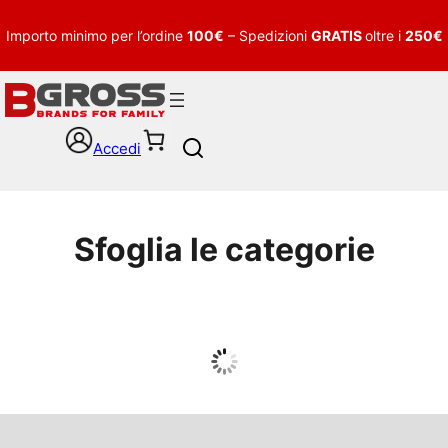
Importo minimo per l’ordine
100€
– Spedizioni
GRATIS
oltre i
250€
Accedi
S
e
a
r
c
Sfoglia le categorie
h
UOMO
Guarda tutto