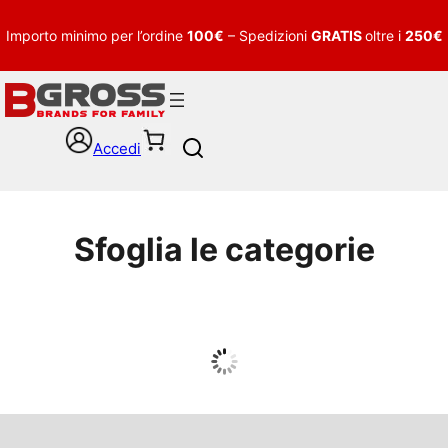
Importo minimo per l’ordine
100€
– Spedizioni
GRATIS
oltre i
250€
Accedi
S
e
a
r
c
Sfoglia le categorie
h
UOMO
Guarda tutto