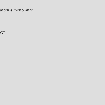
toli e molto altro.
, CT