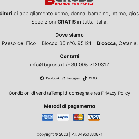
ditori
di abbigliamento uomo, donna, bambino, intimo, giocat
Spedizioni
GRATIS
in tutta Italia.
Dove siamo
a Passo del Fico – Blocco B5 n°6. 95121 –
Bicocca
, Catania
Contatti
info@bgross.it /+39 095 7139317
Facebook
Instagram
TikTok
Condizioni di vendita
Tempi di consegna e resi
Privacy Policy
Metodi di pagamento
Copyright © 2023 | P.I. 04950880874