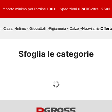
Importo minimo per l’ordine
100€
– Spedizioni
GRATIS
oltre i
250€
o
Casa
Intimo
Giocattoli
Pigiameria
Calze
Nuovi arrivi
Offert
Sfoglia le categorie
UOMO
Guarda tutto