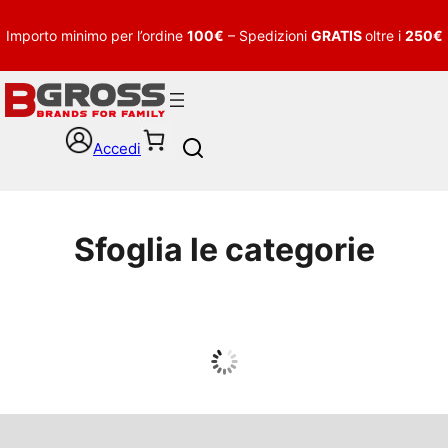
Importo minimo per l’ordine
100€
– Spedizioni
GRATIS
oltre i
250€
Accedi
S
e
a
r
c
Sfoglia le categorie
h
UOMO
Guarda tutto