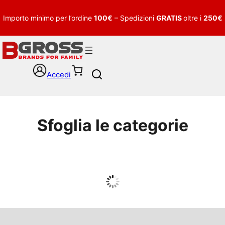
Importo minimo per l’ordine
100€
– Spedizioni
GRATIS
oltre i
250€
Accedi
S
e
a
r
c
Sfoglia le categorie
h
UOMO
Guarda tutto