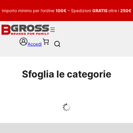
Importo minimo per l’ordine
100€
– Spedizioni
GRATIS
oltre i
250€
Accedi
S
e
a
r
c
Sfoglia le categorie
h
UOMO
Guarda tutto