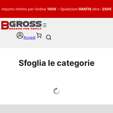
Importo minimo per l’ordine
100€
– Spedizioni
GRATIS
oltre i
250€
Accedi
S
e
a
r
c
Sfoglia le categorie
h
UOMO
Guarda tutto