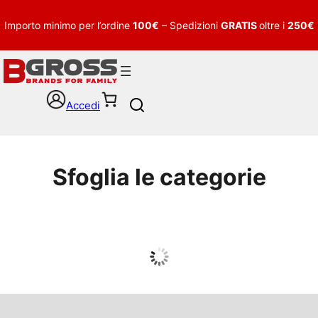
Importo minimo per l’ordine
100€
– Spedizioni
GRATIS
oltre i
250€
Accedi
S
e
a
r
c
Sfoglia le categorie
h
UOMO
Guarda tutto