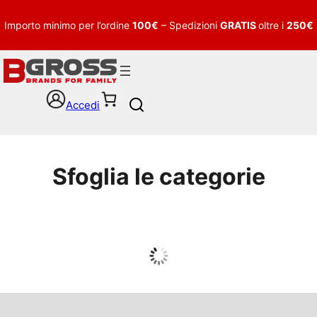
Importo minimo per l’ordine
100€
– Spedizioni
GRATIS
oltre i
250€
Accedi
S
e
a
r
c
Sfoglia le categorie
h
UOMO
Guarda tutto