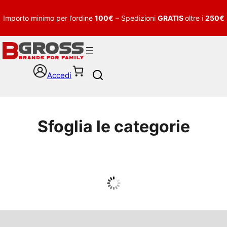
Importo minimo per l’ordine
100€
– Spedizioni
GRATIS
oltre i
250€
Accedi
S
e
a
r
c
Sfoglia le categorie
h
UOMO
Guarda tutto