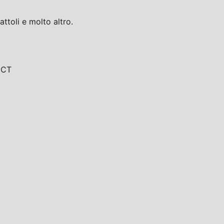
toli e molto altro.
, CT