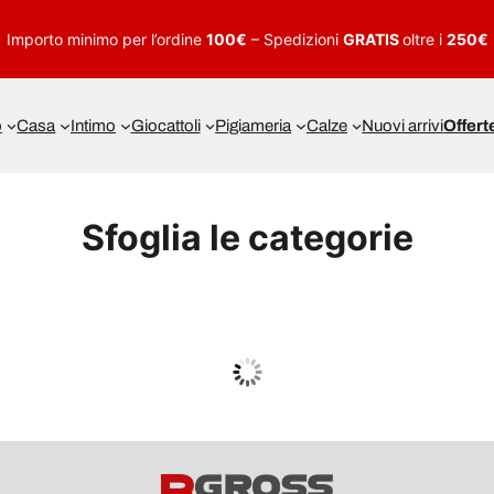
Importo minimo per l’ordine
100€
– Spedizioni
GRATIS
oltre i
250€
o
Casa
Intimo
Giocattoli
Pigiameria
Calze
Nuovi arrivi
Offert
Sfoglia le categorie
UOMO
Guarda tutto