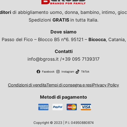
ditori
di abbigliamento uomo, donna, bambino, intimo, giocat
Spedizioni
GRATIS
in tutta Italia.
Dove siamo
a Passo del Fico – Blocco B5 n°6. 95121 –
Bicocca
, Catania
Contatti
info@bgross.it /+39 095 7139317
Facebook
Instagram
TikTok
Condizioni di vendita
Tempi di consegna e resi
Privacy Policy
Metodi di pagamento
Copyright © 2023 | P.I. 04950880874