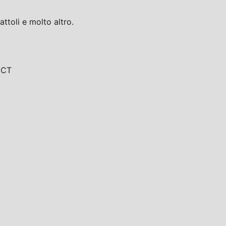
toli e molto altro.
, CT