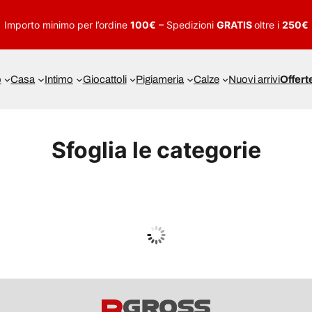
Importo minimo per l’ordine
100€
– Spedizioni
GRATIS
oltre i
250€
o
Casa
Intimo
Giocattoli
Pigiameria
Calze
Nuovi arrivi
Offert
Sfoglia le categorie
UOMO
Guarda tutto