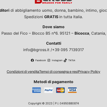
ditori
di abbigliamento uomo, donna, bambino, intimo, giocat
Spedizioni
GRATIS
in tutta Italia.
Dove siamo
a Passo del Fico – Blocco B5 n°6. 95121 –
Bicocca
, Catania
Contatti
info@bgross.it /+39 095 7139317
Facebook
Instagram
TikTok
Condizioni di vendita
Tempi di consegna e resi
Privacy Policy
Metodi di pagamento
Copyright © 2023 | P.I. 04950880874