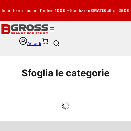
Importo minimo per l’ordine
100€
– Spedizioni
GRATIS
oltre i
250€
Accedi
S
e
a
r
c
Sfoglia le categorie
h
UOMO
Guarda tutto