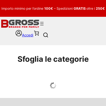
Importo minimo per l’ordine
100€
– Spedizioni
GRATIS
oltre i
250€
Accedi
S
e
a
r
c
Sfoglia le categorie
h
UOMO
Guarda tutto