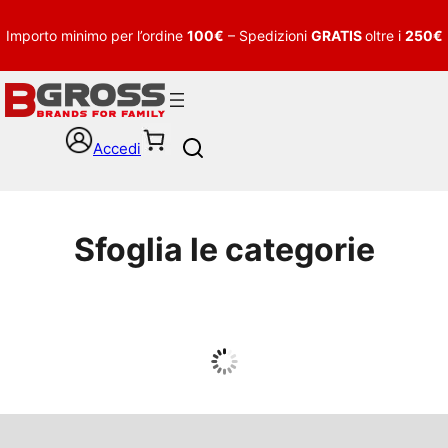
Importo minimo per l’ordine
100€
– Spedizioni
GRATIS
oltre i
250€
Accedi
S
e
a
r
c
Sfoglia le categorie
h
UOMO
Guarda tutto