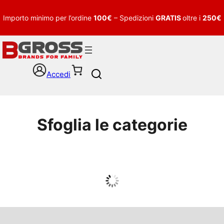
Importo minimo per l’ordine
100€
– Spedizioni
GRATIS
oltre i
250€
Accedi
S
e
a
r
c
Sfoglia le categorie
h
UOMO
Guarda tutto